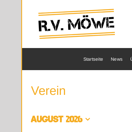
Zum
Inhalt
springen
Startseite
News
Verein
AUGUST 2026
Datum