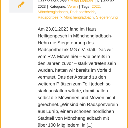
Geschrieben von:
Stefan Mörkels
|
6. Februar
2023
|
Kategorie:
Verein
|
Tags:
2022
,
Mönchengladbach
,
Radsportbezirk
,
Radsportbezirk Mönchengladbach
,
Siegerehrung
Am 23.01.2023 fand im Haus
Heiligenpesch in Mönchengladbach-
Hehn die Siegerehrung des
Radsportbezirk MG e.V. statt. Das wir
vom R.V. Möwe hier – wie bereits in
den Jahren zuvor – stark vertreten sein
würden, hatten wir bereits im Vorfeld
vermutet. Das der Abstand zu den
weiteren Plätzen zum Teil jedoch so
stark ausfallen würde, damit hatten
selbst die Möwinnen und Möwen nicht
gerechnet. „Wir sind ein Radsportverein
aus Lürrip, einem schönen nördlichen
Stadtteil von Mönchengladbach mit
über 100 Mitgliedern. In [...]