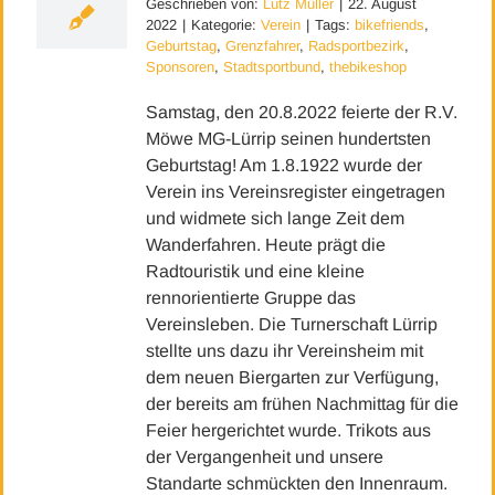
Geschrieben von:
Lutz Müller
|
22. August
2022
|
Kategorie:
Verein
|
Tags:
bikefriends
,
Geburtstag
,
Grenzfahrer
,
Radsportbezirk
,
Sponsoren
,
Stadtsportbund
,
thebikeshop
Samstag, den 20.8.2022 feierte der R.V.
Möwe MG-Lürrip seinen hundertsten
Geburtstag! Am 1.8.1922 wurde der
Verein ins Vereinsregister eingetragen
und widmete sich lange Zeit dem
Wanderfahren. Heute prägt die
Radtouristik und eine kleine
rennorientierte Gruppe das
Vereinsleben. Die Turnerschaft Lürrip
stellte uns dazu ihr Vereinsheim mit
dem neuen Biergarten zur Verfügung,
der bereits am frühen Nachmittag für die
Feier hergerichtet wurde. Trikots aus
der Vergangenheit und unsere
Standarte schmückten den Innenraum.